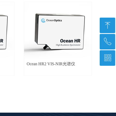
ꁸ
ꂅ
回到顶部
ꀥ
400 102 1226
Ocean HR2 VIS-NIR光谱仪
微信二维码