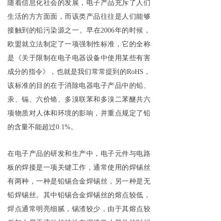
随着信息化社会的发展，电子产品充斥了人们
生活的方方面面，而该类产品往往是人们能够
接触到的铅污染源之一。早在2006年的时候，
欧盟就立法制定了一项强制性标准，它的全称
是《关于限制在电子电器设备中使用某些有害
成分的指令》，也就是我们常常提到的RoHS，
该标准的目的在于消除电器电子产品中的铅、
汞、镉、六价铬、多溴联苯和多溴二苯醚共六
项物质对人体和环境的影响，并重点规定了铅
的含量不能超过0.1%。
在电子产品的研发和生产中，电子元件与电路
板的焊接是一项关键工作，通常使用的焊锡丝
有两种，一种是铅锡合金焊锡丝，另一种是无
铅焊锡丝。其中铅锡合金焊锡丝的熔点较低，
焊点通常明亮细腻，锡渣较少，由于其熔点较