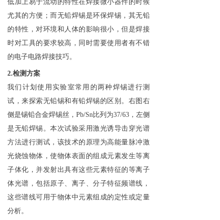
低加上易于流动的特性在焊接微小器件的时候
尤其的方便；而无铅焊锡是环保焊锡，其无铅
的特性，对环境和人体的影响很小，但是焊接
时对工具的要求较高，同时需要使用者有不错
的电子电路焊接技巧。
2.检测方案
我们计划使用实验室常用的两种焊锡进行测
试，来探索无铅锡和有铅焊锡的区别。右图右
侧是锡铅合金焊锡丝，Pb/Sn比列为37/63，左侧
是无铅焊锡。本次试验采用激光诱导击穿光谱
方法进行测试，该技术的原理为高能量脉冲激
光烧蚀物体，使物体表面的组成元素发生等离
子体化，并发射出具有这些元素特征的等离子
体光谱，包括原子、离子、分子特征频谱线，
这些谱线可用于物体中元素组成的定性或定量
分析。