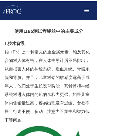
首页
끀
产品中心
使用LIBS测试焊锡丝中的主要成分
解决方案
1.技术背景
OEM定制化
铅（Pb）是一种常见的重金属元素。铅及其化
合物对人体有害，在人体中累计后不易排出，
传播服务
从而损害人体的神经系统、造血系统、骨骼系
支持下载
统和肾脏。并且，儿童对铅的敏感度远高于成
年人，他们处于生长发育阶段，其骨骼和神经
关于我们
系统对进入体内的铅的亲和力更强。如果儿童
体内含铅量过高，容易出现发育迟缓、食欲不
振、行走不便、多动、注意力不集中和智力低
下等问题。