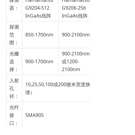
探测
Hamamatsu
Hamamatsu
Hamamatsu
器：
G9204-512
G9206-256
G9208-256
InGaAs线阵
InGaAs线阵
InGaAs线阵
探测
范
850-1700nm
900-2100nm
900-2500nm
围：
光栅
900-2100nm
选
900-1700nm
或1200-
900-2500nm
择：
2100nm
入射
10,25,50,100或200微米宽度狭缝或光纤（无狭
孔
缝）
径：
光纤
接
SMA905
口：
附
与海洋光学光纤附件兼容，包括光源、光纤、样品