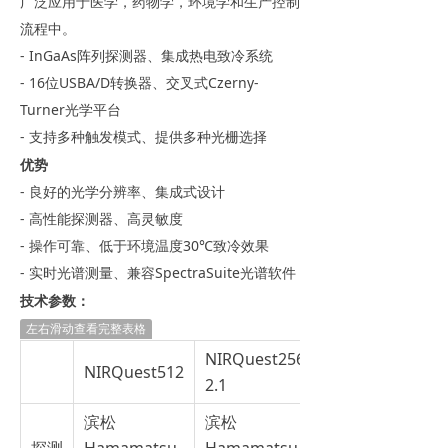
广泛应用于医学，药物学，环境学和生产控制
流程中。
- InGaAs阵列探测器、集成热电致冷系统
- 16位USBA/D转换器、交叉式Czerny-
Turner光学平台
- 支持多种触发模式、提供多种光栅选择
优势
- 良好的光学分辨率、集成式设计
- 高性能探测器、高灵敏度
- 操作可靠、低于环境温度30℃致冷效果
- 实时光谱测量、兼容SpectraSuite光谱软件
技术参数：
左右滑动查看完整表格
NIRQuest256-
NIRQuest256-
NIRQuest512
2.1
2.5
滨松
滨松
滨松