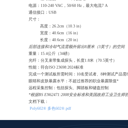
电源
：
110-240 VAC，50/60 Hz，最大电流7 A
通信接口
：
USB
尺寸
：
高度：
26
.
2cm
（
10
.3
in
）
宽度：
40.6
cm
（
16
in
）
长度：
40.6cm
（
20
in
）
后部连接和冷却气流需额外留出
8厘米（3英寸）的空间
重量
：
15.4
公斤（
34
磅）
光纤
：
分叉束带集成探头
，
长度
1.8米（70.5英寸）
性能
：
符合
ISO 23698:2024标准
完成一个测试板所需时间
：
10名受试者、8种测试产品需
眼睛和皮肤暴露水平
：
不超过推荐的职业暴露限值
*
远程采集控制
：
包括探头、脚踏板和键盘控制
*根据BS EN62471:2008安全标准和美国政府工业卫生师
文档下载：
Poly602® 多色602®.pdf