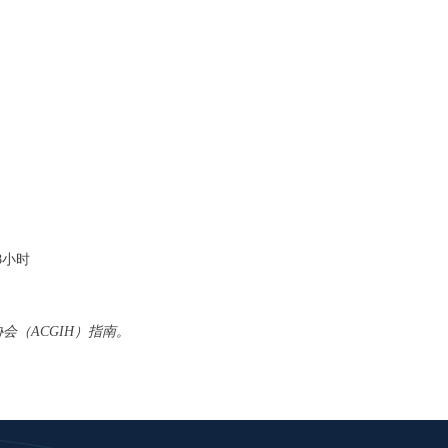
8
小时
协会（ACGIH）指南。