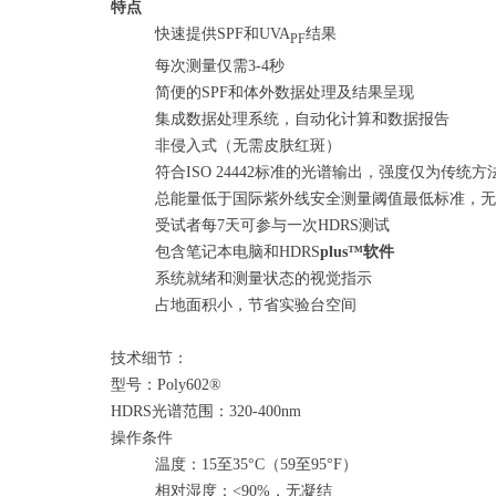
特点
快速提供
SPF和UVA
结果
PF
每次测量仅需
3-4秒
简便的
SPF和体外数据处理及结果呈现
集成数据处理系统，自动化计算和数据报告
非侵入式（无需皮肤红斑）
符合
ISO 24442标准的光谱输出，强度仅为传统
总能量低于国际紫外线安全测量阈值最低标准，无
受试者每
7天可参与一次HDRS测试
包含笔记本电脑和HDRS
plus™软件
系统就绪和测量状态的视觉指示
占地面积
小
，节省实验台空间
技术细节：
型号
：
Poly
602®
HDRS光谱范围
：
320
-400
nm
操作条件
温度：
15至35°C（59至95°F）
相对湿度：
<90%，无凝结