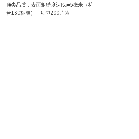
顶尖品质，表面粗糙度达Ra=5微米（符
合ISO标准），每包200片装。
北京爱蛙科技有限公司
Copyright © 2017 北京爱蛙科技有限公司 版权所有 京
ICP备17011923号
本网站由阿里云提供云计算及安全服务
本网站支持
IPv6
Powered by 泛云科技